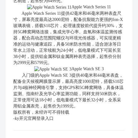
艺制造，起售价为6499元。
Apple Watch Series 11
Apple Watch Series 11提供42毫米和46毫米两种表盘尺
寸，屏幕亮度最高达2000尼特，配备抗裂能力更强的Ion-X
玻璃表镜，搭载S10芯片，处理速度较前代提升约30%，支
持5G蜂窝网络连接，集成光学心率、血氧和体温监测传感
器，配合高动态范围陀螺仪与环境光传感器，可实现更精
准的运动与健康追踪，具备50米防水性能，适合游泳等日
常水上活动，正常续航为24小时，低电量模式下可延长至
38小时，提供铝金属和钛金属两种表壳选择，起售价分别
为2999元和5799元。
Apple Watch SE 3
入门级的Apple Watch SE 3提供40毫米和44毫米表盘，
配备全天候视网膜显示屏，最高亮度1000尼特，搭载S10芯
片与4核神经网络引擎，支持GPS和5G蜂窝网络，具备体温
监测、指南针及光学心率监测功能，同样支持50米防水，
正常使用可达18小时，低电量模式下最长32小时，全系采
用铝金属表壳，起售价为1999元。
版权所有，未经许可不得转载
-ky开元官网登录入口